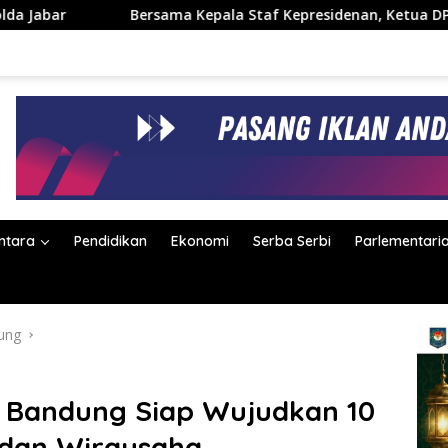
ama Kepala Staf Kepresidenan, Ketua DPRD Kabupaten Bandung H
ntara
Pendidikan
Ekonomi
Serba Serbi
Parlementari
ung
ti Bandung Siap Wujudkan 10
 dan Wirausaha