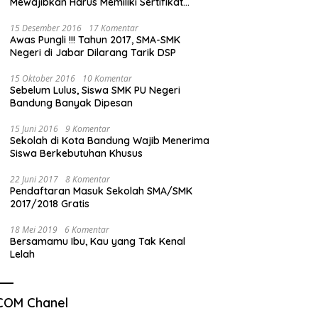
Mewajibkan Harus Memiliki Sertifikat
Mengemudi”
15 Desember 2016
17 Komentar
Awas Pungli !!! Tahun 2017, SMA-SMK
Negeri di Jabar Dilarang Tarik DSP
15 Oktober 2016
10 Komentar
Sebelum Lulus, Siswa SMK PU Negeri
Bandung Banyak Dipesan
15 Juni 2016
9 Komentar
Sekolah di Kota Bandung Wajib Menerima
Siswa Berkebutuhan Khusus
22 Juni 2017
8 Komentar
Pendaftaran Masuk Sekolah SMA/SMK
2017/2018 Gratis
18 Mei 2019
6 Komentar
Bersamamu Ibu, Kau yang Tak Kenal
Lelah
COM Chanel