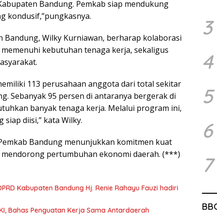
a Kabupaten Bandung. Pemkab siap mendukung
g kondusif,”
pungkasnya.
3
n Bandung, Wilky Kurniawan, berharap kolaborasi
 memenuhi kebutuhan tenaga kerja, sekaligus
4
asyarakat.
emiliki 113 perusahaan anggota dari total sekitar
5
g. Sebanyak 95 persen di antaranya bergerak di
tuhkan banyak tenaga kerja. Melalui program ini,
siap diisi,”
kata Wilky.
6
, Pemkab Bandung menunjukkan komitmen kuat
n mendorong pertumbuhan ekonomi daerah. (***)
7
PRD Kabupaten Bandung Hj. Renie Rahayu Fauzi hadiri
BB
KI, Bahas Penguatan Kerja Sama Antardaerah