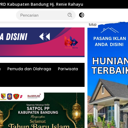
j. Renie Rahayu Fauzi hadiri MPLS Sekolah Rakyat Terintegra
tutup
a
Pemuda dan Olahraga
Pariwisata