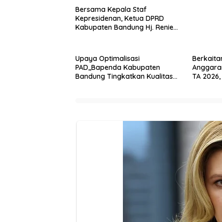
Bersama Kepala Staf
Kepresidenan, Ketua DPRD
Kabupaten Bandung Hj. Renie
Rahayu Fauzi hadiri MPLS
Sekolah Rakyat Terintegrasi
Upaya Optimalisasi
Berkait
PAD,,Bapenda Kabupaten
Anggara
Bandung Tingkatkan Kualitas
TA 2026,
Layanan Kepada Masyarakat
Kabupat
DPRD Ka