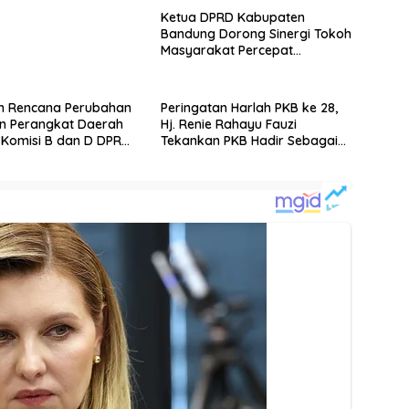
Ketua DPRD Kabupaten
Bandung Dorong Sinergi Tokoh
Masyarakat Percepat
Pembangunan di Cileunyi dan
Rancaekek
an Rencana Perubahan
Peringatan Harlah PKB ke 28,
n Perangkat Daerah
Hj. Renie Rahayu Fauzi
 Komisi B dan D DPRD
Tekankan PKB Hadir Sebagai
en Bandung Kunjungi
Bagian Dari Solusi Berbagai
bupaten Sumedang
Persoalan Masyarakat