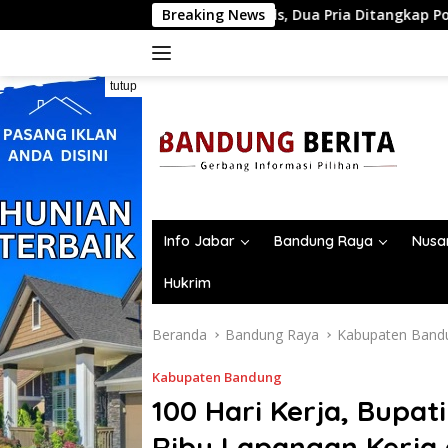
Langsung
okatif di Threads, Dua Pria Ditangkap Polda Jabar
Breaking News
Bers
ke
konten
tutup
Info Jabar
Bandung Raya
Nusa
Hukrim
Beranda
Bandung Raya
Kabupaten Band
Kabupaten Bandung
100 Hari Kerja, Bupa
Ribu Lapangan Kerja