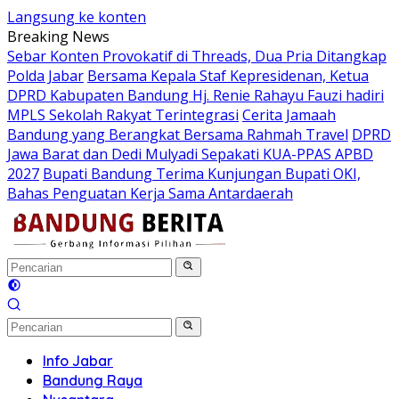
Langsung ke konten
Breaking News
Sebar Konten Provokatif di Threads, Dua Pria Ditangkap
Polda Jabar
Bersama Kepala Staf Kepresidenan, Ketua
DPRD Kabupaten Bandung Hj. Renie Rahayu Fauzi hadiri
MPLS Sekolah Rakyat Terintegrasi
Cerita Jamaah
Bandung yang Berangkat Bersama Rahmah Travel
DPRD
Jawa Barat dan Dedi Mulyadi Sepakati KUA-PPAS APBD
2027
Bupati Bandung Terima Kunjungan Bupati OKI,
Bahas Penguatan Kerja Sama Antardaerah
Info Jabar
Bandung Raya