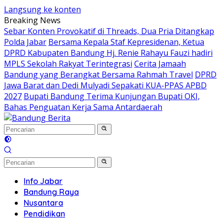
Langsung ke konten
Breaking News
Sebar Konten Provokatif di Threads, Dua Pria Ditangkap
Polda Jabar
Bersama Kepala Staf Kepresidenan, Ketua
DPRD Kabupaten Bandung Hj. Renie Rahayu Fauzi hadiri
MPLS Sekolah Rakyat Terintegrasi
Cerita Jamaah
Bandung yang Berangkat Bersama Rahmah Travel
DPRD
Jawa Barat dan Dedi Mulyadi Sepakati KUA-PPAS APBD
2027
Bupati Bandung Terima Kunjungan Bupati OKI,
Bahas Penguatan Kerja Sama Antardaerah
Info Jabar
Bandung Raya
Nusantara
Pendidikan