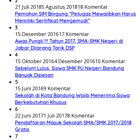
2
21 Juli 2018
5 Agustus 2018
18 Komentar
Pemohon SIM Bingung “Petugas Mewajibkan Harus
Memiliki Sertifikat Mengemudi”
3
15 Desember 2016
17 Komentar
Awas Pungli !!! Tahun 2017, SMA-SMK Negeri di
Jabar Dilarang Tarik DSP
4
15 Oktober 2016
4 Desember 2016
10 Komentar
Sebelum Lulus, Siswa SMK PU Negeri Bandung
Banyak Dipesan
5
15 Juni 2016
9 Komentar
Sekolah di Kota Bandung Wajib Menerima Siswa
Berkebutuhan Khusus
6
22 Juni 2017
1 Juli 2017
8 Komentar
Pendaftaran Masuk Sekolah SMA/SMK 2017/2018
Gratis
7