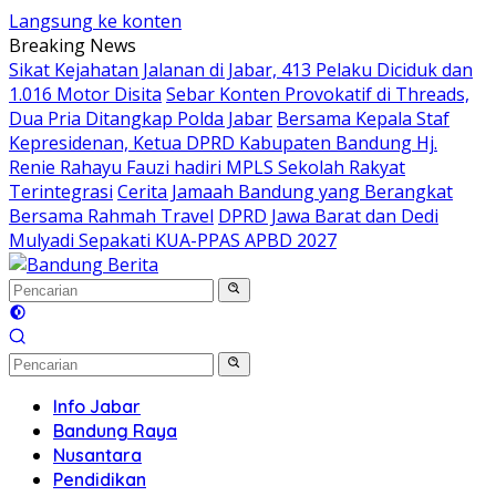
Langsung ke konten
Breaking News
Sikat Kejahatan Jalanan di Jabar, 413 Pelaku Diciduk dan
1.016 Motor Disita
Sebar Konten Provokatif di Threads,
Dua Pria Ditangkap Polda Jabar
Bersama Kepala Staf
Kepresidenan, Ketua DPRD Kabupaten Bandung Hj.
Renie Rahayu Fauzi hadiri MPLS Sekolah Rakyat
Terintegrasi
Cerita Jamaah Bandung yang Berangkat
Bersama Rahmah Travel
DPRD Jawa Barat dan Dedi
Mulyadi Sepakati KUA-PPAS APBD 2027
Info Jabar
Bandung Raya
Nusantara
Pendidikan