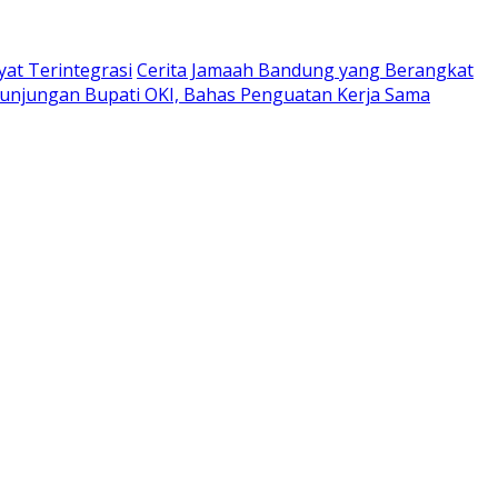
at Terintegrasi
Cerita Jamaah Bandung yang Berangkat
unjungan Bupati OKI, Bahas Penguatan Kerja Sama