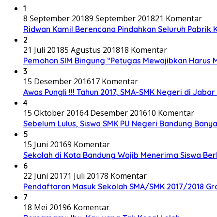
1
8 September 2018
9 September 2018
21 Komentar
Ridwan Kamil Berencana Pindahkan Seluruh Pabrik 
2
21 Juli 2018
5 Agustus 2018
18 Komentar
Pemohon SIM Bingung “Petugas Mewajibkan Harus Me
3
15 Desember 2016
17 Komentar
Awas Pungli !!! Tahun 2017, SMA-SMK Negeri di Jabar
4
15 Oktober 2016
4 Desember 2016
10 Komentar
Sebelum Lulus, Siswa SMK PU Negeri Bandung Bany
5
15 Juni 2016
9 Komentar
Sekolah di Kota Bandung Wajib Menerima Siswa Be
6
22 Juni 2017
1 Juli 2017
8 Komentar
Pendaftaran Masuk Sekolah SMA/SMK 2017/2018 Gra
7
18 Mei 2019
6 Komentar