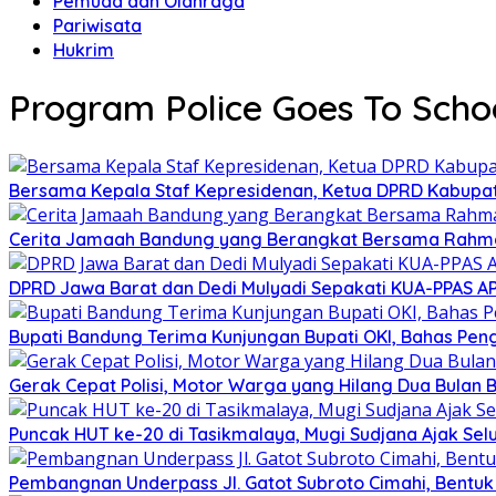
Pemuda dan Olahraga
Pariwisata
Hukrim
Program Police Goes To Scho
Bersama Kepala Staf Kepresidenan, Ketua DPRD Kabupate
Cerita Jamaah Bandung yang Berangkat Bersama Rahma
DPRD Jawa Barat dan Dedi Mulyadi Sepakati KUA-PPAS A
Bupati Bandung Terima Kunjungan Bupati OKI, Bahas Pe
Gerak Cepat Polisi, Motor Warga yang Hilang Dua Bulan 
Puncak HUT ke-20 di Tasikmalaya, Mugi Sudjana Ajak Se
Pembangnan Underpass Jl. Gatot Subroto Cimahi, Bentuk