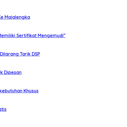
Ke Majalengka
miliki Sertifikat Mengemudi”
 Dilarang Tarik DSP
ak Dipesan
rkebutuhan Khusus
tis