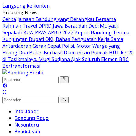
Langsung ke konten
Breaking News
Cerita Jamaah Bandung yang Berangkat Bersama
Rahmah Travel
DPRD Jawa Barat dan Dedi Mulyadi
Sepakati KUA-PPAS APBD 2027
Bupati Bandung Terima
Kunjungan Bupati OKI, Bahas Penguatan Kerja Sama
Antardaerah
Gerak Cepat Polisi, Motor Warga yang
Hilang Dua Bulan Berhasil Diamankan
Puncak HUT ke-20
di Tasikmalaya, Mugi Sudjana Ajak Seluruh Elemen BBC
Bertransformasi
Info Jabar
Bandung Raya
Nusantara
Pendidikan