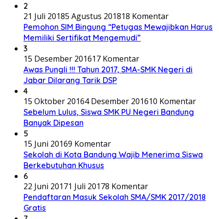
2
21 Juli 2018
5 Agustus 2018
18 Komentar
Pemohon SIM Bingung “Petugas Mewajibkan Harus
Memiliki Sertifikat Mengemudi”
3
15 Desember 2016
17 Komentar
Awas Pungli !!! Tahun 2017, SMA-SMK Negeri di
Jabar Dilarang Tarik DSP
4
15 Oktober 2016
4 Desember 2016
10 Komentar
Sebelum Lulus, Siswa SMK PU Negeri Bandung
Banyak Dipesan
5
15 Juni 2016
9 Komentar
Sekolah di Kota Bandung Wajib Menerima Siswa
Berkebutuhan Khusus
6
22 Juni 2017
1 Juli 2017
8 Komentar
Pendaftaran Masuk Sekolah SMA/SMK 2017/2018
Gratis
7