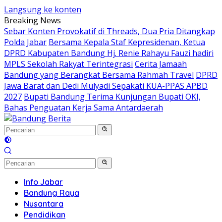
Langsung ke konten
Breaking News
Sebar Konten Provokatif di Threads, Dua Pria Ditangkap
Polda Jabar
Bersama Kepala Staf Kepresidenan, Ketua
DPRD Kabupaten Bandung Hj. Renie Rahayu Fauzi hadiri
MPLS Sekolah Rakyat Terintegrasi
Cerita Jamaah
Bandung yang Berangkat Bersama Rahmah Travel
DPRD
Jawa Barat dan Dedi Mulyadi Sepakati KUA-PPAS APBD
2027
Bupati Bandung Terima Kunjungan Bupati OKI,
Bahas Penguatan Kerja Sama Antardaerah
Info Jabar
Bandung Raya
Nusantara
Pendidikan