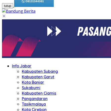
tutup
Info Jabar
Kabupaten Subang
Kabupaten Garut
Kota Banjar
Sukabumi
Kabupaten Ciamis
Pangandaran
Tasikmalaya
Kota Cirebon