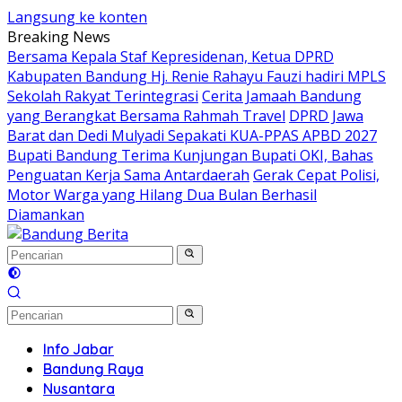
Langsung ke konten
Breaking News
Bersama Kepala Staf Kepresidenan, Ketua DPRD
Kabupaten Bandung Hj. Renie Rahayu Fauzi hadiri MPLS
Sekolah Rakyat Terintegrasi
Cerita Jamaah Bandung
yang Berangkat Bersama Rahmah Travel
DPRD Jawa
Barat dan Dedi Mulyadi Sepakati KUA-PPAS APBD 2027
Bupati Bandung Terima Kunjungan Bupati OKI, Bahas
Penguatan Kerja Sama Antardaerah
Gerak Cepat Polisi,
Motor Warga yang Hilang Dua Bulan Berhasil
Diamankan
Info Jabar
Bandung Raya
Nusantara