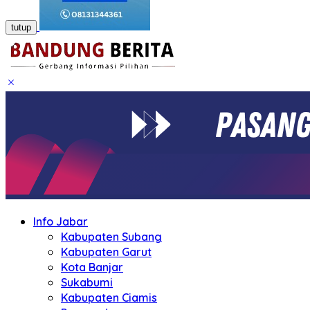
tutup
Info Jabar
Kabupaten Subang
Kabupaten Garut
Kota Banjar
Sukabumi
Kabupaten Ciamis