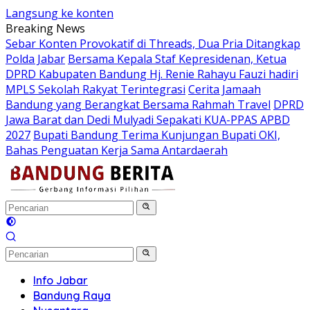
Langsung ke konten
Breaking News
Sebar Konten Provokatif di Threads, Dua Pria Ditangkap
Polda Jabar
Bersama Kepala Staf Kepresidenan, Ketua
DPRD Kabupaten Bandung Hj. Renie Rahayu Fauzi hadiri
MPLS Sekolah Rakyat Terintegrasi
Cerita Jamaah
Bandung yang Berangkat Bersama Rahmah Travel
DPRD
Jawa Barat dan Dedi Mulyadi Sepakati KUA-PPAS APBD
2027
Bupati Bandung Terima Kunjungan Bupati OKI,
Bahas Penguatan Kerja Sama Antardaerah
Info Jabar
Bandung Raya