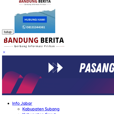
tutup
Info Jabar
Kabupaten Subang