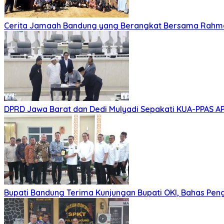
Cerita Jamaah Bandung yang Berangkat Bersama Rahma
DPRD Jawa Barat dan Dedi Mulyadi Sepakati KUA-PPAS A
Bupati Bandung Terima Kunjungan Bupati OKI, Bahas Pe