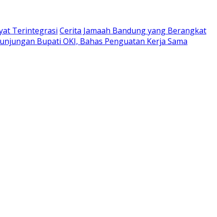
at Terintegrasi
Cerita Jamaah Bandung yang Berangkat
unjungan Bupati OKI, Bahas Penguatan Kerja Sama