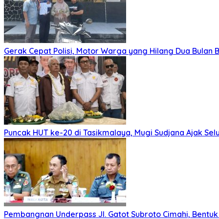
Gerak Cepat Polisi, Motor Warga yang Hilang Dua Bulan 
Puncak HUT ke-20 di Tasikmalaya, Mugi Sudjana Ajak Se
Pembangnan Underpass Jl. Gatot Subroto Cimahi, Bentuk