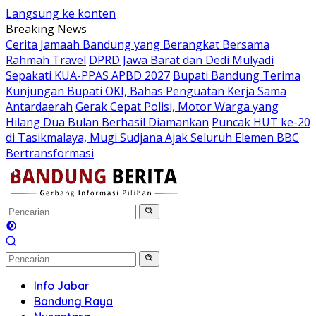
Langsung ke konten
Breaking News
Cerita Jamaah Bandung yang Berangkat Bersama
Rahmah Travel
DPRD Jawa Barat dan Dedi Mulyadi
Sepakati KUA-PPAS APBD 2027
Bupati Bandung Terima
Kunjungan Bupati OKI, Bahas Penguatan Kerja Sama
Antardaerah
Gerak Cepat Polisi, Motor Warga yang
Hilang Dua Bulan Berhasil Diamankan
Puncak HUT ke-20
di Tasikmalaya, Mugi Sudjana Ajak Seluruh Elemen BBC
Bertransformasi
Info Jabar
Bandung Raya