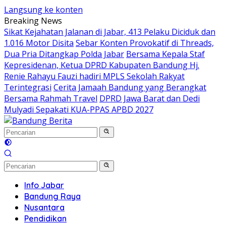
Langsung ke konten
Breaking News
Sikat Kejahatan Jalanan di Jabar, 413 Pelaku Diciduk dan
1.016 Motor Disita
Sebar Konten Provokatif di Threads,
Dua Pria Ditangkap Polda Jabar
Bersama Kepala Staf
Kepresidenan, Ketua DPRD Kabupaten Bandung Hj.
Renie Rahayu Fauzi hadiri MPLS Sekolah Rakyat
Terintegrasi
Cerita Jamaah Bandung yang Berangkat
Bersama Rahmah Travel
DPRD Jawa Barat dan Dedi
Mulyadi Sepakati KUA-PPAS APBD 2027
Info Jabar
Bandung Raya
Nusantara
Pendidikan