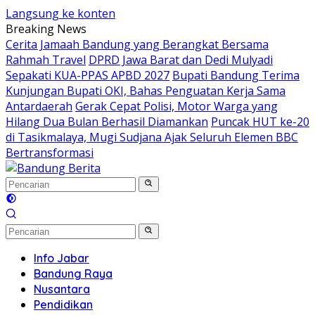
Langsung ke konten
Breaking News
Cerita Jamaah Bandung yang Berangkat Bersama
Rahmah Travel
DPRD Jawa Barat dan Dedi Mulyadi
Sepakati KUA-PPAS APBD 2027
Bupati Bandung Terima
Kunjungan Bupati OKI, Bahas Penguatan Kerja Sama
Antardaerah
Gerak Cepat Polisi, Motor Warga yang
Hilang Dua Bulan Berhasil Diamankan
Puncak HUT ke-20
di Tasikmalaya, Mugi Sudjana Ajak Seluruh Elemen BBC
Bertransformasi
Info Jabar
Bandung Raya
Nusantara
Pendidikan