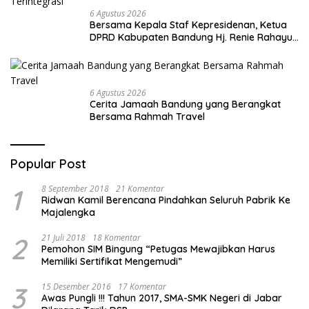
6 Agustus 2026
Bersama Kepala Staf Kepresidenan, Ketua
DPRD Kabupaten Bandung Hj. Renie Rahayu
Fauzi hadiri MPLS Sekolah Rakyat
Terintegrasi
6 Agustus 2026
Cerita Jamaah Bandung yang Berangkat
Bersama Rahmah Travel
Popular Post
1
8 September 2018
21 Komentar
Ridwan Kamil Berencana Pindahkan Seluruh Pabrik Ke
Majalengka
2
21 Juli 2018
18 Komentar
Pemohon SIM Bingung “Petugas Mewajibkan Harus
Memiliki Sertifikat Mengemudi”
3
15 Desember 2016
17 Komentar
Awas Pungli !!! Tahun 2017, SMA-SMK Negeri di Jabar