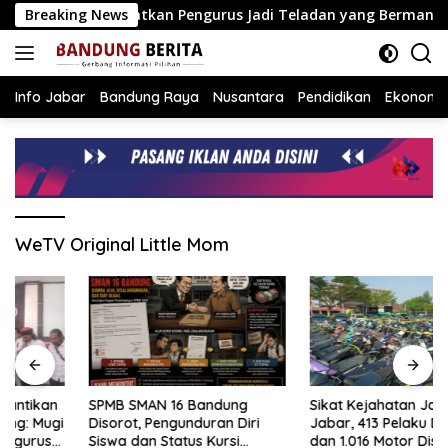
Langsung
ugi Sudjana Ingatkan Pengurus Jadi Teladan yang Bermanfaat
Breaking News
ke
konten
Info Jabar
Bandung Raya
Nusantara
Pendidikan
Ekonomi
WeTV Original Little Mom
SPMB SMAN 16 Bandung
Sikat Kejahatan Jalanan di
Disorot, Pengunduran Diri
Jabar, 413 Pelaku Diciduk
Siswa dan Status Kursi
dan 1.016 Motor Disita