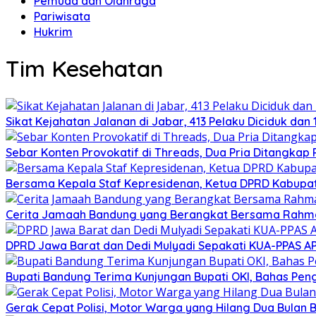
Pemuda dan Olahraga
Pariwisata
Hukrim
Tim Kesehatan
Sikat Kejahatan Jalanan di Jabar, 413 Pelaku Diciduk dan 1
Sebar Konten Provokatif di Threads, Dua Pria Ditangkap 
Bersama Kepala Staf Kepresidenan, Ketua DPRD Kabupate
Cerita Jamaah Bandung yang Berangkat Bersama Rahma
DPRD Jawa Barat dan Dedi Mulyadi Sepakati KUA-PPAS A
Bupati Bandung Terima Kunjungan Bupati OKI, Bahas Pe
Gerak Cepat Polisi, Motor Warga yang Hilang Dua Bulan 