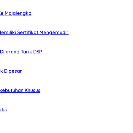
Ke Majalengka
miliki Sertifikat Mengemudi”
 Dilarang Tarik DSP
ak Dipesan
rkebutuhan Khusus
tis