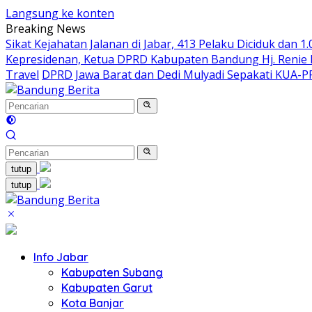
Langsung ke konten
Breaking News
Sikat Kejahatan Jalanan di Jabar, 413 Pelaku Diciduk dan 1
Kepresidenan, Ketua DPRD Kabupaten Bandung Hj. Renie R
Travel
DPRD Jawa Barat dan Dedi Mulyadi Sepakati KUA-
tutup
tutup
Info Jabar
Kabupaten Subang
Kabupaten Garut
Kota Banjar