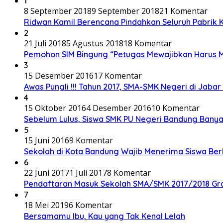
1
8 September 2018
9 September 2018
21 Komentar
Ridwan Kamil Berencana Pindahkan Seluruh Pabrik 
2
21 Juli 2018
5 Agustus 2018
18 Komentar
Pemohon SIM Bingung “Petugas Mewajibkan Harus Me
3
15 Desember 2016
17 Komentar
Awas Pungli !!! Tahun 2017, SMA-SMK Negeri di Jabar
4
15 Oktober 2016
4 Desember 2016
10 Komentar
Sebelum Lulus, Siswa SMK PU Negeri Bandung Bany
5
15 Juni 2016
9 Komentar
Sekolah di Kota Bandung Wajib Menerima Siswa Be
6
22 Juni 2017
1 Juli 2017
8 Komentar
Pendaftaran Masuk Sekolah SMA/SMK 2017/2018 Gra
7
18 Mei 2019
6 Komentar
Bersamamu Ibu, Kau yang Tak Kenal Lelah