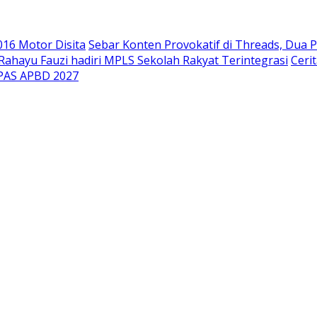
.016 Motor Disita
Sebar Konten Provokatif di Threads, Dua P
ahayu Fauzi hadiri MPLS Sekolah Rakyat Terintegrasi
Ceri
PPAS APBD 2027