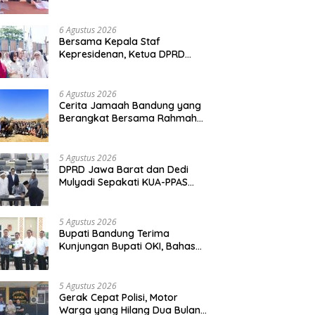
Polda Jabar
6 Agustus 2026
Bersama Kepala Staf
Kepresidenan, Ketua DPRD
Kabupaten Bandung Hj. Renie
Rahayu Fauzi hadiri MPLS
Sekolah Rakyat Terintegrasi
6 Agustus 2026
Cerita Jamaah Bandung yang
Berangkat Bersama Rahmah
Travel
5 Agustus 2026
DPRD Jawa Barat dan Dedi
Mulyadi Sepakati KUA-PPAS
APBD 2027
5 Agustus 2026
Bupati Bandung Terima
Kunjungan Bupati OKI, Bahas
Penguatan Kerja Sama
Antardaerah
5 Agustus 2026
Gerak Cepat Polisi, Motor
Warga yang Hilang Dua Bulan