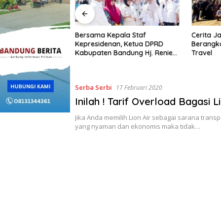
n Provokatif di
Bersama Kepala Staf
Cerita 
a Pria Ditangkap
Kepresidenan, Ketua DPRD
Berangk
Kabupaten Bandung Hj. Renie
Travel
Rahayu Fauzi hadiri MPLS
Sekolah Rakyat Terintegrasi
Serba Serbi
17 Februari 2020
Inilah ! Tarif Overload Bagasi Li
Jika Anda memilih Lion Air sebagai sarana transp
yang nyaman dan ekonomis maka tidak…