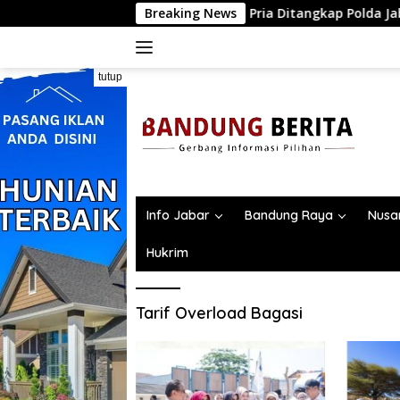
Langsung
tif di Threads, Dua Pria Ditangkap Polda Jabar
Breaking News
Bersam
ke
konten
tutup
Info Jabar
Bandung Raya
Nusa
Hukrim
Tarif Overload Bagasi