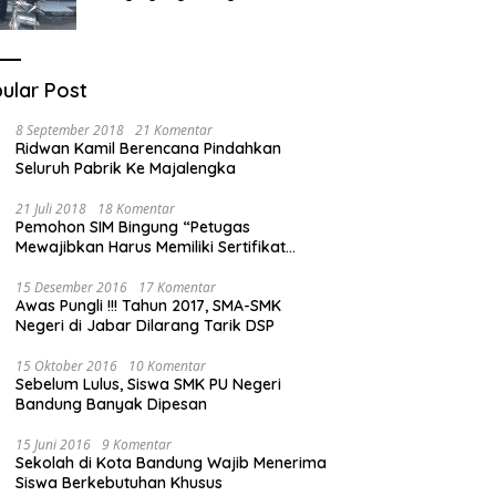
Berhasil Diamankan
ular Post
8 September 2018
21 Komentar
Ridwan Kamil Berencana Pindahkan
Seluruh Pabrik Ke Majalengka
21 Juli 2018
18 Komentar
Pemohon SIM Bingung “Petugas
Mewajibkan Harus Memiliki Sertifikat
Mengemudi”
15 Desember 2016
17 Komentar
Awas Pungli !!! Tahun 2017, SMA-SMK
Negeri di Jabar Dilarang Tarik DSP
15 Oktober 2016
10 Komentar
Sebelum Lulus, Siswa SMK PU Negeri
Bandung Banyak Dipesan
15 Juni 2016
9 Komentar
Sekolah di Kota Bandung Wajib Menerima
Siswa Berkebutuhan Khusus