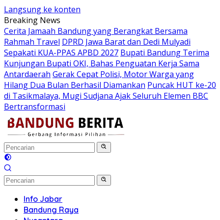
Langsung ke konten
Breaking News
Cerita Jamaah Bandung yang Berangkat Bersama
Rahmah Travel
DPRD Jawa Barat dan Dedi Mulyadi
Sepakati KUA-PPAS APBD 2027
Bupati Bandung Terima
Kunjungan Bupati OKI, Bahas Penguatan Kerja Sama
Antardaerah
Gerak Cepat Polisi, Motor Warga yang
Hilang Dua Bulan Berhasil Diamankan
Puncak HUT ke-20
di Tasikmalaya, Mugi Sudjana Ajak Seluruh Elemen BBC
Bertransformasi
Info Jabar
Bandung Raya