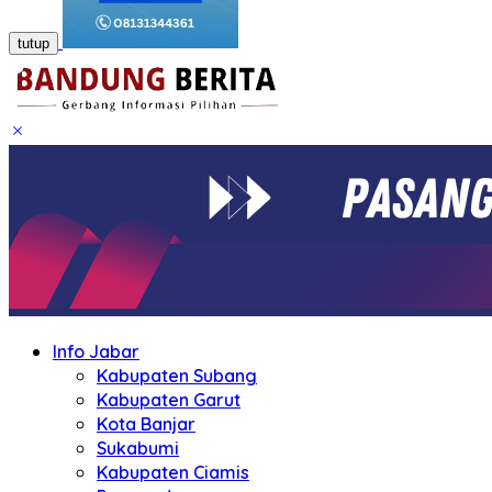
tutup
Info Jabar
Kabupaten Subang
Kabupaten Garut
Kota Banjar
Sukabumi
Kabupaten Ciamis