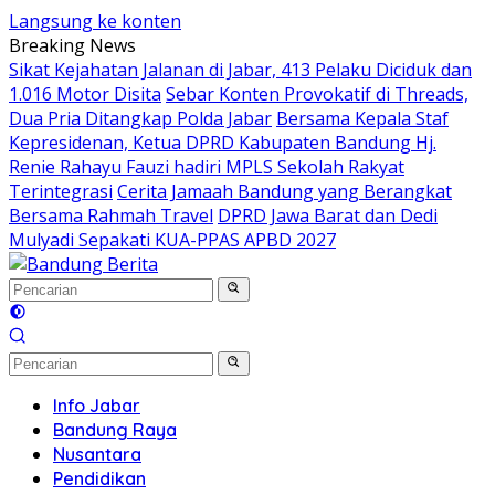
Langsung ke konten
Breaking News
Sikat Kejahatan Jalanan di Jabar, 413 Pelaku Diciduk dan
1.016 Motor Disita
Sebar Konten Provokatif di Threads,
Dua Pria Ditangkap Polda Jabar
Bersama Kepala Staf
Kepresidenan, Ketua DPRD Kabupaten Bandung Hj.
Renie Rahayu Fauzi hadiri MPLS Sekolah Rakyat
Terintegrasi
Cerita Jamaah Bandung yang Berangkat
Bersama Rahmah Travel
DPRD Jawa Barat dan Dedi
Mulyadi Sepakati KUA-PPAS APBD 2027
Info Jabar
Bandung Raya
Nusantara
Pendidikan