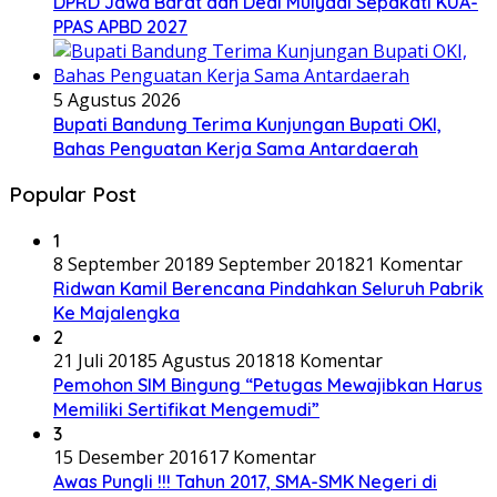
DPRD Jawa Barat dan Dedi Mulyadi Sepakati KUA-
PPAS APBD 2027
5 Agustus 2026
Bupati Bandung Terima Kunjungan Bupati OKI,
Bahas Penguatan Kerja Sama Antardaerah
Popular Post
1
8 September 2018
9 September 2018
21 Komentar
Ridwan Kamil Berencana Pindahkan Seluruh Pabrik
Ke Majalengka
2
21 Juli 2018
5 Agustus 2018
18 Komentar
Pemohon SIM Bingung “Petugas Mewajibkan Harus
Memiliki Sertifikat Mengemudi”
3
15 Desember 2016
17 Komentar
Awas Pungli !!! Tahun 2017, SMA-SMK Negeri di