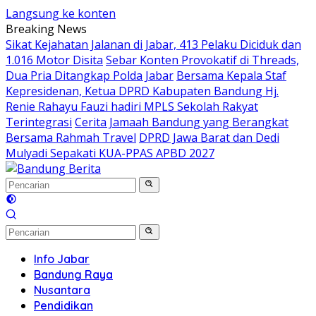
Langsung ke konten
Breaking News
Sikat Kejahatan Jalanan di Jabar, 413 Pelaku Diciduk dan
1.016 Motor Disita
Sebar Konten Provokatif di Threads,
Dua Pria Ditangkap Polda Jabar
Bersama Kepala Staf
Kepresidenan, Ketua DPRD Kabupaten Bandung Hj.
Renie Rahayu Fauzi hadiri MPLS Sekolah Rakyat
Terintegrasi
Cerita Jamaah Bandung yang Berangkat
Bersama Rahmah Travel
DPRD Jawa Barat dan Dedi
Mulyadi Sepakati KUA-PPAS APBD 2027
Info Jabar
Bandung Raya
Nusantara
Pendidikan