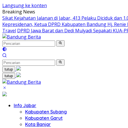
Langsung ke konten
Breaking News
Sikat Kejahatan Jalanan di Jabar, 413 Pelaku Diciduk dan 1
Kepresidenan, Ketua DPRD Kabupaten Bandung Hj. Renie R
Travel
DPRD Jawa Barat dan Dedi Mulyadi Sepakati KUA-
tutup
tutup
Info Jabar
Kabupaten Subang
Kabupaten Garut
Kota Banjar