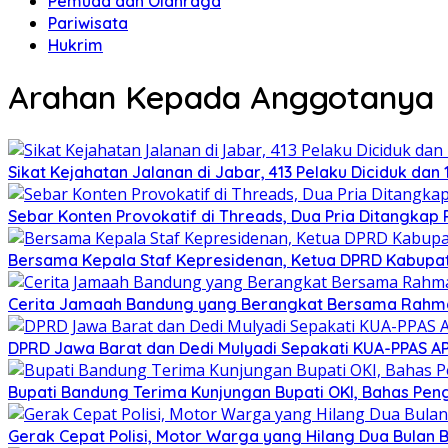
Pemuda dan Olahraga
Pariwisata
Hukrim
Arahan Kepada Anggotanya
Sikat Kejahatan Jalanan di Jabar, 413 Pelaku Diciduk dan 1
Sebar Konten Provokatif di Threads, Dua Pria Ditangkap 
Bersama Kepala Staf Kepresidenan, Ketua DPRD Kabupate
Cerita Jamaah Bandung yang Berangkat Bersama Rahma
DPRD Jawa Barat dan Dedi Mulyadi Sepakati KUA-PPAS A
Bupati Bandung Terima Kunjungan Bupati OKI, Bahas Pe
Gerak Cepat Polisi, Motor Warga yang Hilang Dua Bulan 