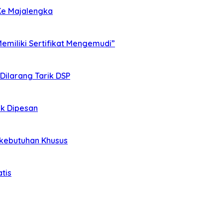
Ke Majalengka
miliki Sertifikat Mengemudi”
 Dilarang Tarik DSP
ak Dipesan
rkebutuhan Khusus
tis