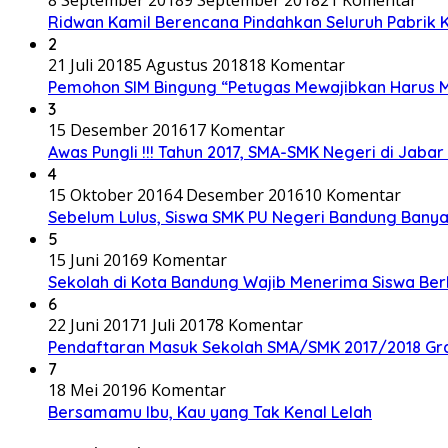
8 September 2018
9 September 2018
21 Komentar
Ridwan Kamil Berencana Pindahkan Seluruh Pabrik 
2
21 Juli 2018
5 Agustus 2018
18 Komentar
Pemohon SIM Bingung “Petugas Mewajibkan Harus Me
3
15 Desember 2016
17 Komentar
Awas Pungli !!! Tahun 2017, SMA-SMK Negeri di Jabar
4
15 Oktober 2016
4 Desember 2016
10 Komentar
Sebelum Lulus, Siswa SMK PU Negeri Bandung Bany
5
15 Juni 2016
9 Komentar
Sekolah di Kota Bandung Wajib Menerima Siswa Be
6
22 Juni 2017
1 Juli 2017
8 Komentar
Pendaftaran Masuk Sekolah SMA/SMK 2017/2018 Gra
7
18 Mei 2019
6 Komentar
Bersamamu Ibu, Kau yang Tak Kenal Lelah