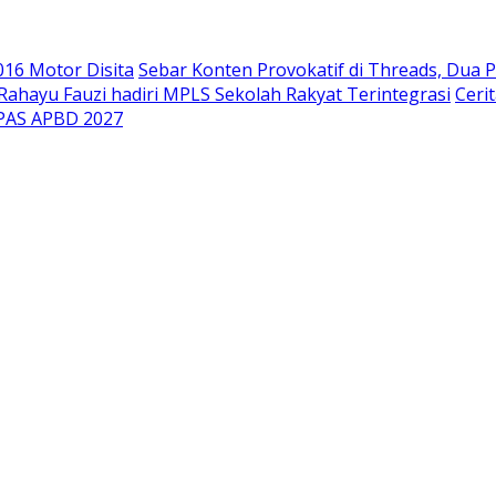
.016 Motor Disita
Sebar Konten Provokatif di Threads, Dua P
ahayu Fauzi hadiri MPLS Sekolah Rakyat Terintegrasi
Ceri
PPAS APBD 2027