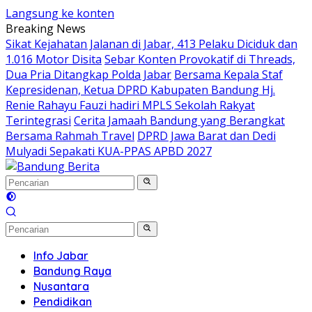
Langsung ke konten
Breaking News
Sikat Kejahatan Jalanan di Jabar, 413 Pelaku Diciduk dan
1.016 Motor Disita
Sebar Konten Provokatif di Threads,
Dua Pria Ditangkap Polda Jabar
Bersama Kepala Staf
Kepresidenan, Ketua DPRD Kabupaten Bandung Hj.
Renie Rahayu Fauzi hadiri MPLS Sekolah Rakyat
Terintegrasi
Cerita Jamaah Bandung yang Berangkat
Bersama Rahmah Travel
DPRD Jawa Barat dan Dedi
Mulyadi Sepakati KUA-PPAS APBD 2027
Info Jabar
Bandung Raya
Nusantara
Pendidikan