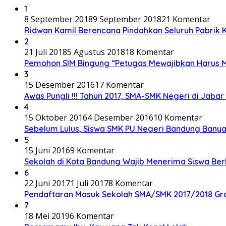
1
8 September 2018
9 September 2018
21 Komentar
Ridwan Kamil Berencana Pindahkan Seluruh Pabrik 
2
21 Juli 2018
5 Agustus 2018
18 Komentar
Pemohon SIM Bingung “Petugas Mewajibkan Harus Me
3
15 Desember 2016
17 Komentar
Awas Pungli !!! Tahun 2017, SMA-SMK Negeri di Jabar
4
15 Oktober 2016
4 Desember 2016
10 Komentar
Sebelum Lulus, Siswa SMK PU Negeri Bandung Bany
5
15 Juni 2016
9 Komentar
Sekolah di Kota Bandung Wajib Menerima Siswa Be
6
22 Juni 2017
1 Juli 2017
8 Komentar
Pendaftaran Masuk Sekolah SMA/SMK 2017/2018 Gra
7
18 Mei 2019
6 Komentar