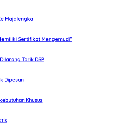
Ke Majalengka
miliki Sertifikat Mengemudi”
 Dilarang Tarik DSP
ak Dipesan
rkebutuhan Khusus
tis