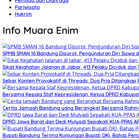
Pemuda dan Olahraga
Pariwisata
Hukrim
Info Muara Enim
SPMB SMAN 16 Bandung Disorot, Pengunduran Diri Siswa da
Sikat Kejahatan Jalanan di Jabar, 413 Pelaku Diciduk dan 1
Sebar Konten Provokatif di Threads, Dua Pria Ditangkap 
Bersama Kepala Staf Kepresidenan, Ketua DPRD Kabupate
Cerita Jamaah Bandung yang Berangkat Bersama Rahma
DPRD Jawa Barat dan Dedi Mulyadi Sepakati KUA-PPAS A
Bupati Bandung Terima Kunjungan Bupati OKI, Bahas Pe