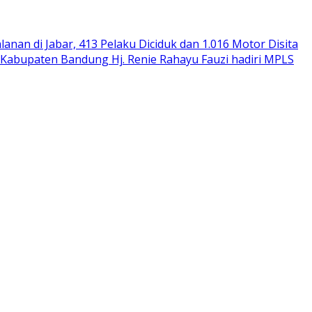
alanan di Jabar, 413 Pelaku Diciduk dan 1.016 Motor Disita
Kabupaten Bandung Hj. Renie Rahayu Fauzi hadiri MPLS