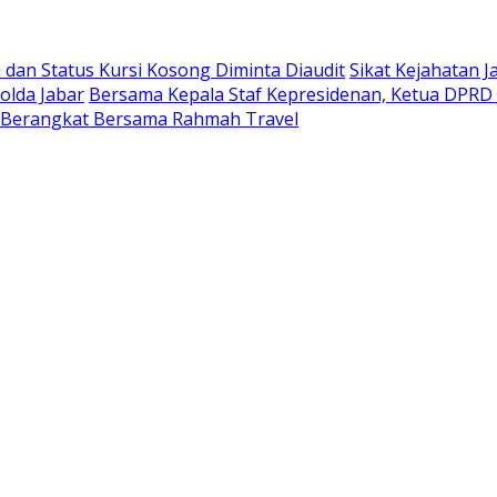
dan Status Kursi Kosong Diminta Diaudit
Sikat Kejahatan J
olda Jabar
Bersama Kepala Staf Kepresidenan, Ketua DPRD 
 Berangkat Bersama Rahmah Travel