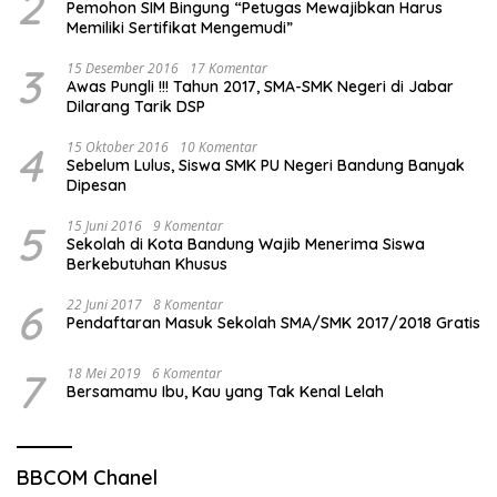
2
Pemohon SIM Bingung “Petugas Mewajibkan Harus
Memiliki Sertifikat Mengemudi”
3
15 Desember 2016
17 Komentar
Awas Pungli !!! Tahun 2017, SMA-SMK Negeri di Jabar
Dilarang Tarik DSP
4
15 Oktober 2016
10 Komentar
Sebelum Lulus, Siswa SMK PU Negeri Bandung Banyak
Dipesan
5
15 Juni 2016
9 Komentar
Sekolah di Kota Bandung Wajib Menerima Siswa
Berkebutuhan Khusus
6
22 Juni 2017
8 Komentar
Pendaftaran Masuk Sekolah SMA/SMK 2017/2018 Gratis
7
18 Mei 2019
6 Komentar
Bersamamu Ibu, Kau yang Tak Kenal Lelah
BBCOM Chanel