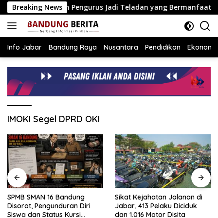
Langsung
 Ingatkan Pengurus Jadi Teladan yang Bermanfaat
Breaking News
SPMB
ke
konten
Info Jabar
Bandung Raya
Nusantara
Pendidikan
Ekonomi
IMOKI Segel DPRD OKI
SPMB SMAN 16 Bandung
Sikat Kejahatan Jalanan di
Disorot, Pengunduran Diri
Jabar, 413 Pelaku Diciduk
Siswa dan Status Kursi
dan 1.016 Motor Disita