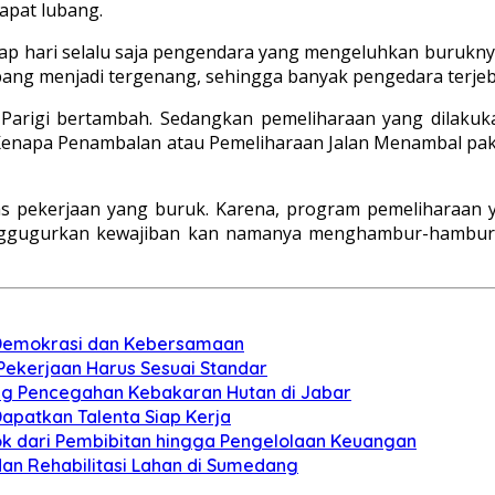
dapat lubang.
p hari selalu saja pengendara yang mengeluhkan buruknya 
ubang menjadi tergenang, sehingga banyak pengedara terjeb
n Parigi bertambah. Sedangkan pemeliharaan yang dilak
Kenapa Penambalan atau Pemeliharaan Jalan Menambal pak
tas pekerjaan yang buruk. Karena, program pemeliharaa
ggugurkan kewajiban kan namanya menghambur-hamburkan 
n Demokrasi dan Kebersamaan
 Pekerjaan Harus Sesuai Standar
ung Pencegahan Kebakaran Hutan di Jabar
apatkan Talenta Siap Kerja
pok dari Pembibitan hingga Pengelolaan Keuangan
dan Rehabilitasi Lahan di Sumedang