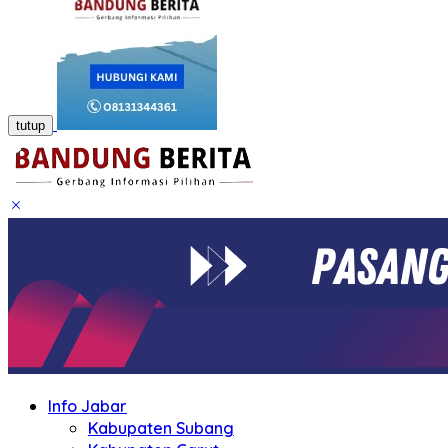
tutup
Info Jabar
Kabupaten Subang