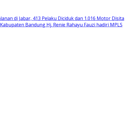
alanan di Jabar, 413 Pelaku Diciduk dan 1.016 Motor Disita
Kabupaten Bandung Hj. Renie Rahayu Fauzi hadiri MPLS