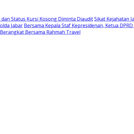
dan Status Kursi Kosong Diminta Diaudit
Sikat Kejahatan J
olda Jabar
Bersama Kepala Staf Kepresidenan, Ketua DPRD 
 Berangkat Bersama Rahmah Travel