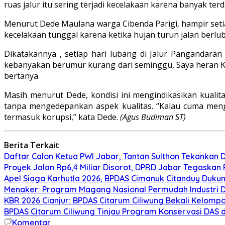
ruas jalur itu sering terjadi kecelakaan karena banyak ter
Menurut Dede Maulana warga Cibenda Parigi, hampir setia
kecelakaan tunggal karena ketika hujan turun jalan berl
Dikatakannya , setiap hari lubang di Jalur Pangandara
kebanyakan berumur kurang dari seminggu, Saya heran 
bertanya
Masih menurut Dede, kondisi ini mengindikasikan kuali
tanpa mengedepankan aspek kualitas. “Kalau cuma men
termasuk korupsi,” kata Dede.
(Agus Budiman ST)
Berita Terkait
Daftar Calon Ketua PWI Jabar, Tantan Sulthon Tekanka
Proyek Jalan Rp6,4 Miliar Disorot, DPRD Jabar Tegaskan
Apel Siaga Karhutla 2026, BPDAS Cimanuk Citanduy Duk
Menaker: Program Magang Nasional Permudah Industri D
KBR 2026 Cianjur: BPDAS Citarum Ciliwung Bekali Kelom
BPDAS Citarum Ciliwung Tinjau Program Konservasi DAS 
Komentar