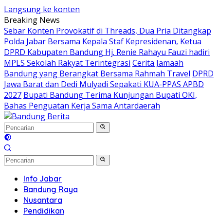
Langsung ke konten
Breaking News
Sebar Konten Provokatif di Threads, Dua Pria Ditangkap
Polda Jabar
Bersama Kepala Staf Kepresidenan, Ketua
DPRD Kabupaten Bandung Hj. Renie Rahayu Fauzi hadiri
MPLS Sekolah Rakyat Terintegrasi
Cerita Jamaah
Bandung yang Berangkat Bersama Rahmah Travel
DPRD
Jawa Barat dan Dedi Mulyadi Sepakati KUA-PPAS APBD
2027
Bupati Bandung Terima Kunjungan Bupati OKI,
Bahas Penguatan Kerja Sama Antardaerah
Info Jabar
Bandung Raya
Nusantara
Pendidikan