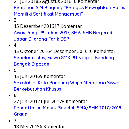
21 Juli 2018
5 Agustus 2018
18 Komentar
Pemohon SIM Bingung “Petugas Mewajibkan Harus
Memiliki Sertifikat Mengemudi”
3
15 Desember 2016
17 Komentar
Awas Pungli !!! Tahun 2017, SMA-SMK Negeri di
Jabar Dilarang Tarik DSP
4
15 Oktober 2016
4 Desember 2016
10 Komentar
Sebelum Lulus, Siswa SMK PU Negeri Bandung
Banyak Dipesan
5
15 Juni 2016
9 Komentar
Sekolah di Kota Bandung Wajib Menerima Siswa
Berkebutuhan Khusus
6
22 Juni 2017
1 Juli 2017
8 Komentar
Pendaftaran Masuk Sekolah SMA/SMK 2017/2018
Gratis
7
18 Mei 2019
6 Komentar