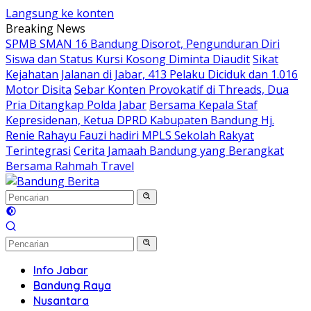
Langsung ke konten
Breaking News
SPMB SMAN 16 Bandung Disorot, Pengunduran Diri
Siswa dan Status Kursi Kosong Diminta Diaudit
Sikat
Kejahatan Jalanan di Jabar, 413 Pelaku Diciduk dan 1.016
Motor Disita
Sebar Konten Provokatif di Threads, Dua
Pria Ditangkap Polda Jabar
Bersama Kepala Staf
Kepresidenan, Ketua DPRD Kabupaten Bandung Hj.
Renie Rahayu Fauzi hadiri MPLS Sekolah Rakyat
Terintegrasi
Cerita Jamaah Bandung yang Berangkat
Bersama Rahmah Travel
Info Jabar
Bandung Raya
Nusantara