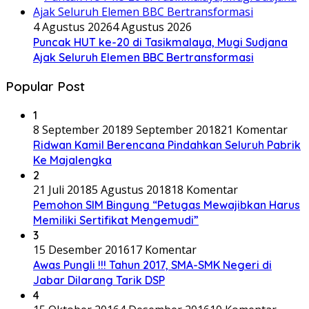
4 Agustus 2026
4 Agustus 2026
Puncak HUT ke-20 di Tasikmalaya, Mugi Sudjana
Ajak Seluruh Elemen BBC Bertransformasi
Popular Post
1
8 September 2018
9 September 2018
21 Komentar
Ridwan Kamil Berencana Pindahkan Seluruh Pabrik
Ke Majalengka
2
21 Juli 2018
5 Agustus 2018
18 Komentar
Pemohon SIM Bingung “Petugas Mewajibkan Harus
Memiliki Sertifikat Mengemudi”
3
15 Desember 2016
17 Komentar
Awas Pungli !!! Tahun 2017, SMA-SMK Negeri di
Jabar Dilarang Tarik DSP
4