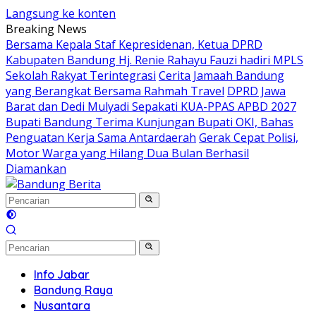
Langsung ke konten
Breaking News
Bersama Kepala Staf Kepresidenan, Ketua DPRD
Kabupaten Bandung Hj. Renie Rahayu Fauzi hadiri MPLS
Sekolah Rakyat Terintegrasi
Cerita Jamaah Bandung
yang Berangkat Bersama Rahmah Travel
DPRD Jawa
Barat dan Dedi Mulyadi Sepakati KUA-PPAS APBD 2027
Bupati Bandung Terima Kunjungan Bupati OKI, Bahas
Penguatan Kerja Sama Antardaerah
Gerak Cepat Polisi,
Motor Warga yang Hilang Dua Bulan Berhasil
Diamankan
Info Jabar
Bandung Raya
Nusantara