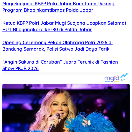
Mugi Sudjana: KBPP Polri Jabar Komitmen Dukung
Program Bhabinkamtibmas Polda Jabar
Ketua KBPP Polri Jabar Mugi Sudjana Ucapkan Selamat
HUT Bhayangkara ke-80 di Polda Jabar
Opening Ceremony Pekan Olahraga Polri 2026 di
Bandung Semarak, Polisi Satwa Jadi Daya Tarik
“Angin Sakura di Caruban” Juara Terunik di Fashion
Show PKJB 2026